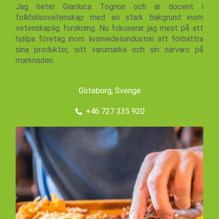
Jag heter Gianluca Tognon och är docent i
folkhälsovetenskap med en stark bakgrund inom
vetenskaplig forskning. Nu fokuserar jag mest på att
hjälpa företag inom livsmedelsindustrin att förbättra
sina produkter, sitt varumärke och sin närvaro på
marknaden.
Göteborg, Sverige
+46 727 335 920