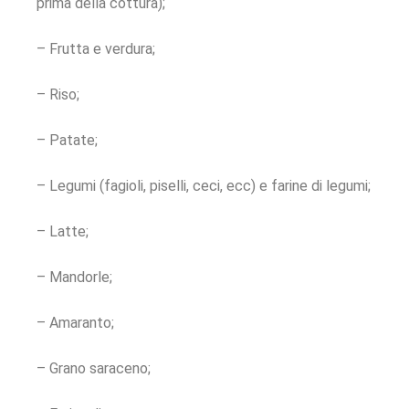
prima della cottura);
– Frutta e verdura;
– Riso;
– Patate;
– Legumi (fagioli, piselli, ceci, ecc) e farine di legumi;
– Latte;
– Mandorle;
– Amaranto;
– Grano saraceno;